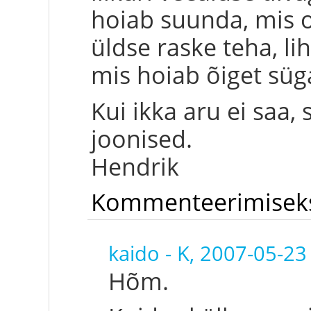
hoiab suunda, mis ol
üldse raske teha, li
mis hoiab õiget süga
Kui ikka aru ei saa,
joonised.
Hendrik
Kommenteerimise
kaido
-
K, 2007-05-23
Hõm.