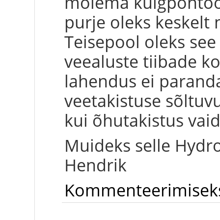
mõlema külgpontooni
purje oleks keskelt
Teisepool oleks see 
veealuste tiibade ko
lahendus ei parand
veetakistuse sõltuv
kui õhutakistus vaid
Muideks selle Hydr
Hendrik
Kommenteerimise