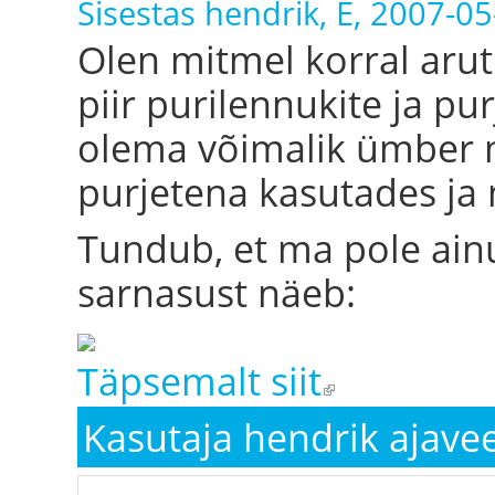
Sisestas
hendrik
, E, 2007-0
Olen mitmel korral arut
piir purilennukite ja pu
olema võimalik ümber m
purjetena kasutades ja 
Tundub, et ma pole ainus
sarnasust näeb:
Täpsemalt siit
(link is external)
Kasutaja hendrik ajave