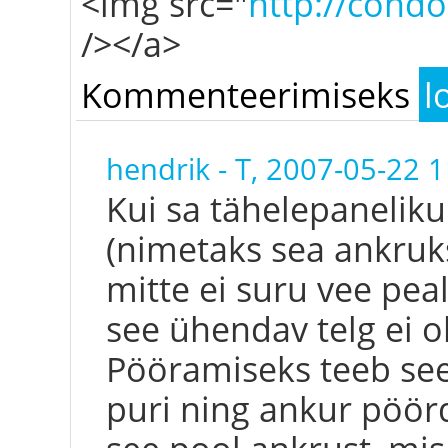
<img src="
http://cond
/></a>
Kommenteerimiseks
l
hendrik
-
T, 2007-05-22 1
Kui sa tähelepanelikum
(nimetaks sea ankruks
mitte ei suru vee pea
see ühendav telg ei ol
Pööramiseks teeb see 
puri ning ankur pöörd