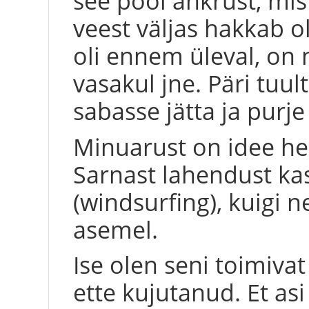
see pool ankrust, mis
veest väljas hakkab o
oli ennem üleval, on 
vasakul jne. Päri tuu
sabasse jätta ja purje
Minuarust on idee hea
Sarnast lahendust ka
(windsurfing), kuigi
asemel.
Ise olen seni toimiva
ette kujutanud. Et asi