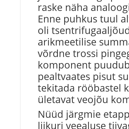
raske näha analoogia
Enne puhkus tuul al
oli tsentrifugaaljõu
arikmeetilise summa
võrdne trossi pingeg
komponent puudub).
pealtvaates pisut su
tekitada rööbastel k
ületavat veojõu ko
Nüüd järgmie etapp 
liikuri veealuse tiiv