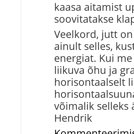
kaasa aitamist 
soovitatakse klapi
Veelkord, jutt o
ainult selles, k
energiat. Kui me
liikuva õhu ja gra
horisontaalselt l
horisontaalsuunal
võimalik selleks
Hendrik
Kommenteerimi