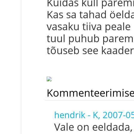
Kuidas küll paremi
Kas sa tahad öelda
vasaku tiiva peale 
tuul puhub paremal
tõuseb see kaader
Kommenteerimis
hendrik
-
K, 2007-0
Vale on eeldada,