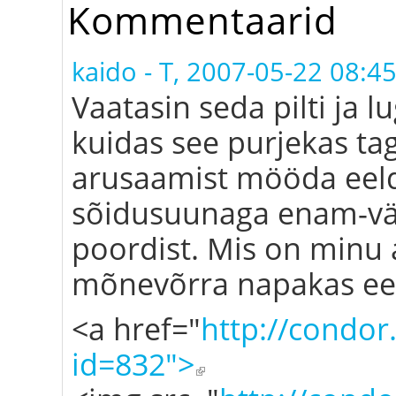
Kommentaarid
kaido
-
T, 2007-05-22 08:4
Vaatasin seda pilti ja l
kuidas see purjekas tag
arusaamist mööda eelda
sõidusuunaga enam-vä
poordist. Mis on minu 
mõnevõrra napakas ee
<a href="
http://condo
id=832">
(link is external)