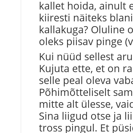
kallet hoida, ainult 
kiiresti näiteks bla
kallakuga? Oluline o
oleks piisav pinge (
Kui nüüd sellest aru
Kujuta ette, et on ra
selle peal oleva vaba
Põhimõtteliselt sama
mitte alt ülesse, vai
Sina liigud otse ja li
tross pingul. Et püs