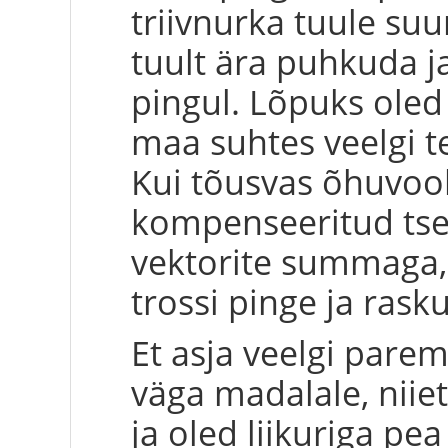
triivnurka tuule suu
tuult ära puhkuda j
pingul. Lõpuks oled 
maa suhtes veelgi t
Kui tõusvas õhuvool
kompenseeritud tsen
vektorite summaga, 
trossi pinge ja ras
Et asja veelgi pare
väga madalale, niiet
ja oled liikuriga pea