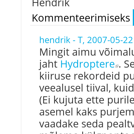
Hendrik
Kommenteerimiseks
hendrik
-
T, 2007-05-22
Mingit aimu võimal
jaht
Hydroptere
. S
(link is e
kiiruse rekordeid pu
veealusel tiival, kui
(Ei kujuta ette puril
asemel kaks purjema
vaadake seda pealtva