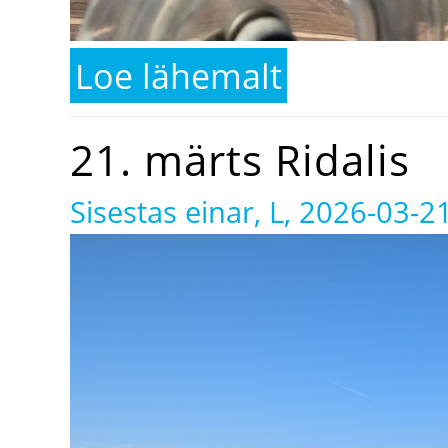
Loe lähemalt
kohta 28. märts Ridalis
21. märts Ridalis
Sisestas
einar
, L, 2026-03-2