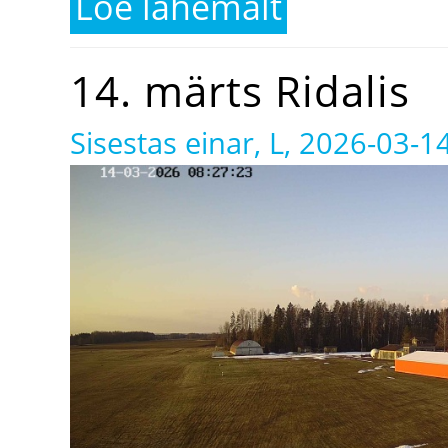
Loe lähemalt
14. märts Ridalis
Sisestas
einar
, L, 2026-03-1