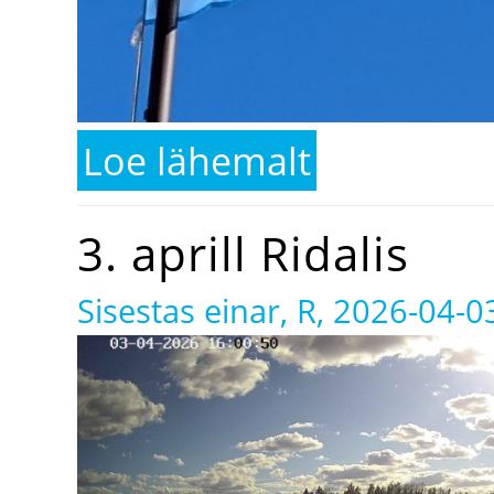
Loe lähemalt
kohta 10. aprill Ridalis
3. aprill Ridalis
Sisestas
einar
, R, 2026-04-0