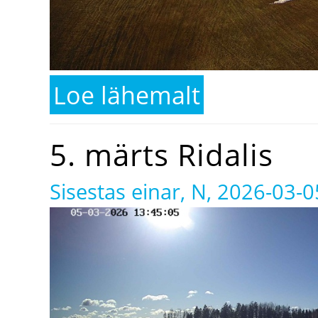
Loe lähemalt
kohta 14. märts Ridalis
5. märts Ridalis
Sisestas
einar
, N, 2026-03-0