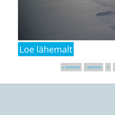
Loe lähemalt
kohta 10. veebruar Ridal
« esimene
‹ eelmine
1
Lehed