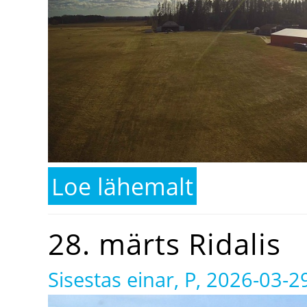
Loe lähemalt
kohta 3. aprill Ridalis
28. märts Ridalis
Sisestas
einar
, P, 2026-03-2