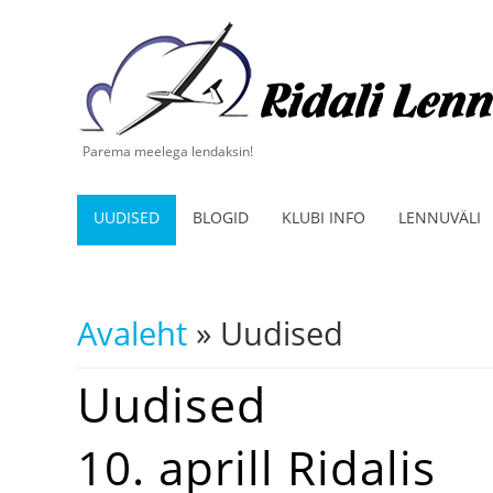
Parema meelega lendaksin!
UUDISED
BLOGID
KLUBI INFO
LENNUVÄLI
Avaleht
» Uudised
Sa oled siin
Uudised
10. aprill Ridalis