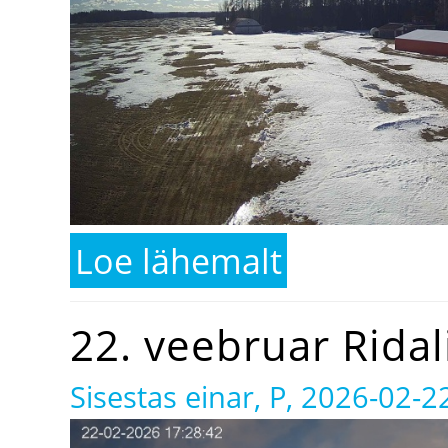
Loe lähemalt
kohta 5. märts Ridalis
22. veebruar Ridal
Sisestas
einar
, P, 2026-02-2