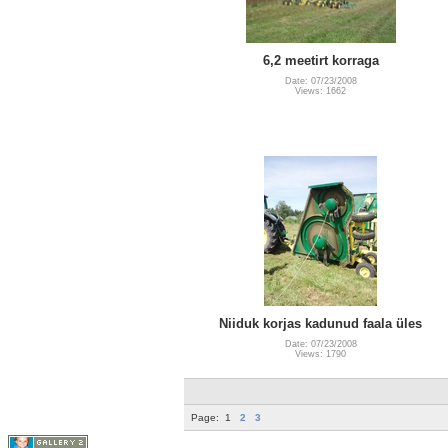
6,2 meetirt korraga
Date: 07/23/2008
Views: 1662
Niiduk korjas kadunud faala üles
Date: 07/23/2008
Views: 1790
Page:
1
2
3