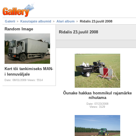
Galerii
Kasutajate albumid
Alari album
Ridalis 23.juulil 2008
Random Image
Ridalis 23.juulil 2008
Kert tõi tankimiseks MAN-
i lennuväljale
Date: 08/01/2009
Views: 5514
Õunake hakkas hommikul rajamärke
nihutama
Date: 07/23/2008
Views: 3129