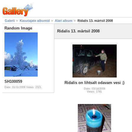
Galerii
Kasutajate albumid
Alari album
Ridalis 13. märtsil 2008
Random Image
Ridalis 13. märtsil 2008
SH100059
Ridalis on lihtsalt odavam vesi ;)
Date: 01/11/2009
Views: 2321
Date: 03/14/2008
Views: 1741