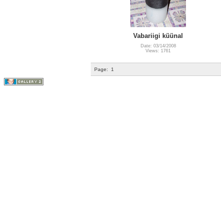
Vabariigi küünal
Date: 03/14/2008
Views: 1761
Page:
1