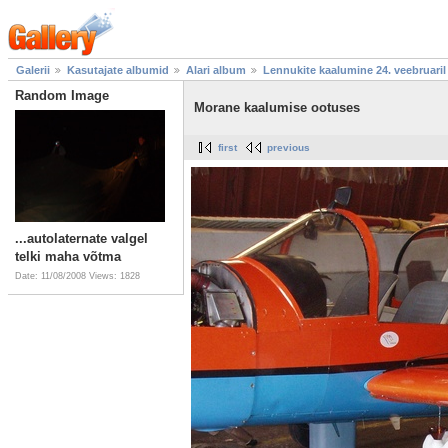
Galerii
Kasutajate albumid
Alari album
Lennukite kaalumine 24. veebruaril
Random Image
Morane kaalumise ootuses
first
previous
...autolaternate valgel
telki maha võtma
Date: 11/08/2008
Views: 1828