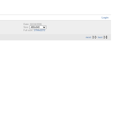
Login
Date: 02/24/2006
Size:
Full size:
1704x2272
next
last