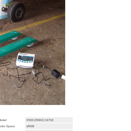
odel
X500,D590Z,C470Z
olor Space
sRGB