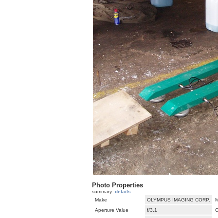
Photo Properties
summary
details
Make
OLYMPUS IMAGING CORP.
M
Aperture Value
f/3.1
C